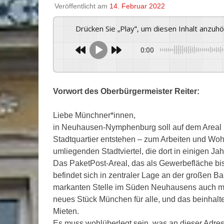
Veröffentlicht am
14. Februar 2022
Drücken Sie „Play“, um diesen Inhalt anzuh
0:00
Vorwort des Oberbürgermeister Reiter:
Liebe Münchner*innen,
in Neuhausen-Nymphenburg soll auf dem Areal 
Stadtquartier entstehen – zum Arbeiten und Woh
umliegenden Stadtviertel, die dort in einigen Ja
Das PaketPost-Areal, das als Gewerbefläche bish
befindet sich in zentraler Lage an der großen Bah
markanten Stelle im Süden Neuhausens auch mark
neues Stück München für alle, und das beinhal
Mieten.
Es muss wohlüberlegt sein, was an dieser Adres