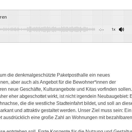
ören
-:--
1x
Powered By
GSpeec
um die denkmalgeschützte Paketposthalle ein neues
nen, aber auch als Angebot für die Bewohner*innen der
hren neue Geschäfte, Kulturangebote und Kitas vorfinden sollen.
er eher abgeschottet wirkt, ist nicht irgendein Neubaugebiet: 
nachse, die die westliche Stadteinfahrt bildet, und soll an dies
ant und attraktiv gestaltet werden. Unser Ziel muss sein: Ein
tet ausdrücklich eine große Zahl an Wohnungen mit bezahlbare
se entstehen soll. Erste Konzepte für die Nutzung und Gestaltu