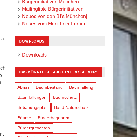
Bürgerinitiativen München
Mailingliste Bürgerinitiativen
Neues von den BI’s München[
Neues vom Münchner Forum
 zu
DOWNLOADS
Downloads
rch
DAS KÖNNTE SIE AUCH INTERESSIEREN?!
b
t
Abriss
Baumbestand
Baumfällung
Baumfällungen
Baumschutz
Bebauungsplan
Bund Naturschutz
Bäume
Bürgerbegehren
Bürgergutachten
n.