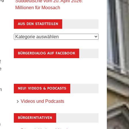
Süddeutsche vom 20. April 2026:
Millionen für Moosach
AUS DEN STADTTEILEN
Aus
den
Stadtteilen
BÜRGERDIALOG AUF FACEBOOK
f
e
NEU! VIDEOS & PODCASTS
m
Videos und Podcasts
BÜRGERINTIATIVEN
n