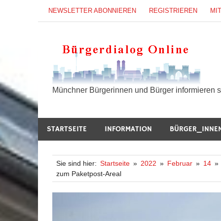
Zum
NEWSLETTER ABONNIEREN
REGISTRIEREN
MI
Inhalt
springen
B
Münchner Bürgerinnen und Bürger informieren si
STARTSEITE
INFORMATION
BÜRGER_INNE
Sie sind hier:
Startseite
2022
Februar
14
zum Paketpost-Areal