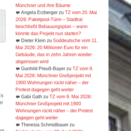
Münchner und ihre Bäume
Angela Erzberger
zu
TZ vom 20. Mai
2026: Paketpost-Türm – Stadtrat
beschließt Bebauungsplan – wann
könnte das Projekt nun starten?
h
Dieter Klein
zu
Süddeutsche vom 11.
Mai 2026: 20 Millionen Euro für ein
Gebäude, das in zehn Jahren wieder
abgerissen wird
Gunhild Preuß-Bayer
zu
TZ vom 9.
Mai 2026: Münchner Großprojekt mit
1900 Wohnungen rückt näher – der
Protest dagegen geht weiter
Es
Gabi Gath
zu
TZ vom 9. Mai 2026:
er
Münchner Großprojekt mit 1900
Wohnungen rückt näher – der Protest
n
dagegen geht weiter
Theresia Schmidbauer
zu
ng