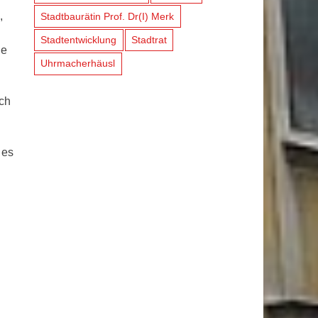
,
Stadtbaurätin Prof. Dr(I) Merk
Stadtentwicklung
Stadtrat
ie
Uhrmacherhäusl
uch
 es