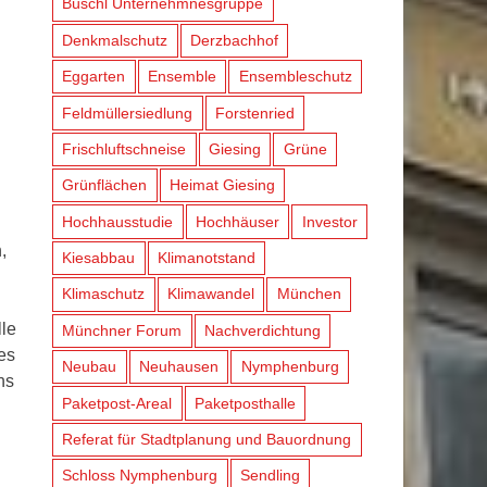
Büschl Unternehmnesgruppe
Denkmalschutz
Derzbachhof
Eggarten
Ensemble
Ensembleschutz
Feldmüllersiedlung
Forstenried
Frischluftschneise
Giesing
Grüne
Grünflächen
Heimat Giesing
Hochhausstudie
Hochhäuser
Investor
,
Kiesabbau
Klimanotstand
Klimaschutz
Klimawandel
München
lle
Münchner Forum
Nachverdichtung
es
Neubau
Neuhausen
Nymphenburg
ns
Paketpost-Areal
Paketposthalle
Referat für Stadtplanung und Bauordnung
Schloss Nymphenburg
Sendling