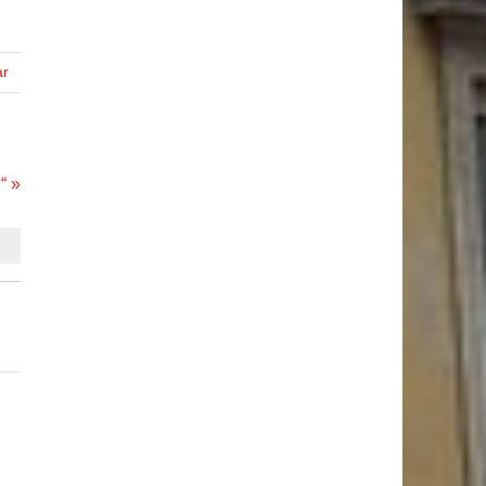
ar
“ »