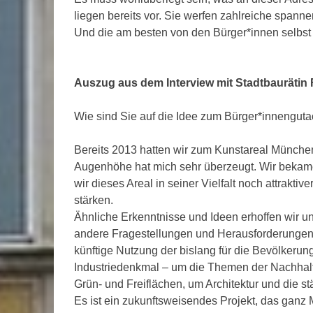
liegen bereits vor. Sie werfen zahlreiche spann
Und die am besten von den Bürger*innen selbst
Auszug aus dem Interview mit Stadtbaurätin F
Wie sind Sie auf die Idee zum Bürger*innengu
Bereits 2013 hatten wir zum Kunstareal München
Augenhöhe hat mich sehr überzeugt. Wir bekamen
wir dieses Areal in seiner Vielfalt noch attrakt
stärken.
Ähnliche Erkenntnisse und Ideen erhoffen wir un
andere Fragestellungen und Herausforderungen 
künftige Nutzung der bislang für die Bevölkerun
Industriedenkmal – um die Themen der Nachhalt
Grün- und Freiflächen, um Architektur und die s
Es ist ein zukunftsweisendes Projekt, das ganz