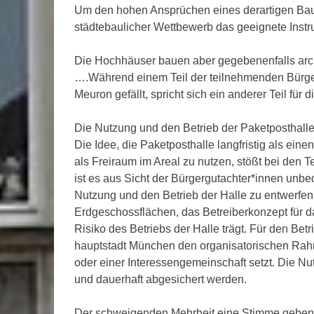
Um den hohen Ansprüchen eines derartigen Bau
städtebaulicher Wettbewerb das geeignete Inst
Die Hochhäuser bauen aber gegebenenfalls arch
….Während einem Teil der teilnehmenden Bürger
Meuron gefällt, spricht sich ein anderer Teil fü
Die Nutzung und den Betrieb der Paketposthalle
Die Idee, die Paketposthalle langfristig als eine
als Freiraum im Areal zu nutzen, stößt bei den
ist es aus Sicht der Bürgergutachter*innen unbed
Nutzung und den Betrieb der Halle zu entwerfen
Erdgeschossflächen, das Betreiberkonzept für d
Risiko des Betriebs der Halle trägt. Für den Be
hauptstadt München den organisatorischen Rahme
oder einer Interessengemeinschaft setzt. Die Nu
und dauerhaft abgesichert werden.
Der schweigenden Mehrheit eine Stimme geben