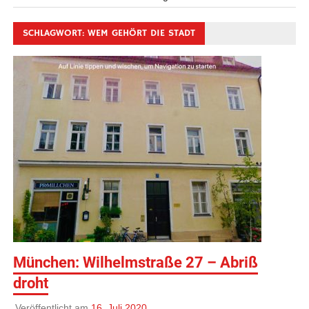
SCHLAGWORT:
WEM GEHÖRT DIE STADT
München: Wilhelmstraße 27 – Abriß
droht
Veröffentlicht am
16. Juli 2020