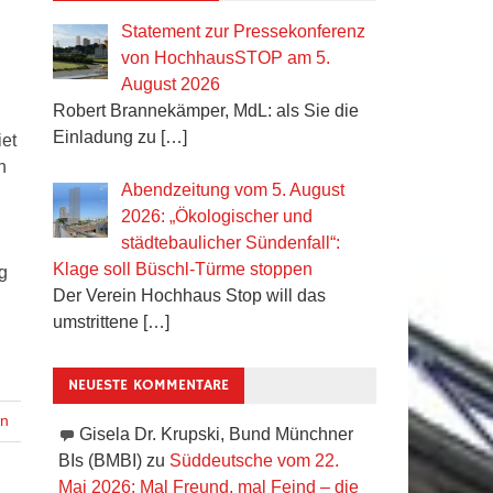
Statement zur Pressekonferenz
von HochhausSTOP am 5.
August 2026
Robert Brannekämper, MdL: als Sie die
Einladung zu
[…]
iet
n
Abendzeitung vom 5. August
2026: „Ökologischer und
städtebaulicher Sündenfall“:
Klage soll Büschl-Türme stoppen
g
Der Verein Hochhaus Stop will das
umstrittene
[…]
NEUESTE KOMMENTARE
en
Gisela Dr. Krupski, Bund Münchner
BIs (BMBI)
zu
Süddeutsche vom 22.
Mai 2026: Mal Freund, mal Feind – die