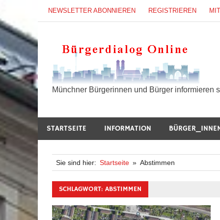
Zum
NEWSLETTER ABONNIEREN
REGISTRIEREN
MI
Inhalt
springen
B
Münchner Bürgerinnen und Bürger informieren si
STARTSEITE
INFORMATION
BÜRGER_INNE
Sie sind hier:
Startseite
Abstimmen
SCHLAGWORT:
ABSTIMMEN