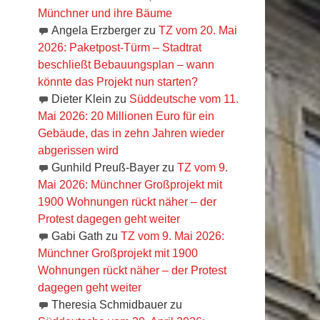
Münchner und ihre Bäume
Angela Erzberger
zu
TZ vom 20. Mai
2026: Paketpost-Türm – Stadtrat
beschließt Bebauungsplan – wann
könnte das Projekt nun starten?
Dieter Klein
zu
Süddeutsche vom 11.
Mai 2026: 20 Millionen Euro für ein
Gebäude, das in zehn Jahren wieder
abgerissen wird
Gunhild Preuß-Bayer
zu
TZ vom 9.
Mai 2026: Münchner Großprojekt mit
1900 Wohnungen rückt näher – der
Protest dagegen geht weiter
Gabi Gath
zu
TZ vom 9. Mai 2026:
Münchner Großprojekt mit 1900
Wohnungen rückt näher – der Protest
dagegen geht weiter
Theresia Schmidbauer
zu