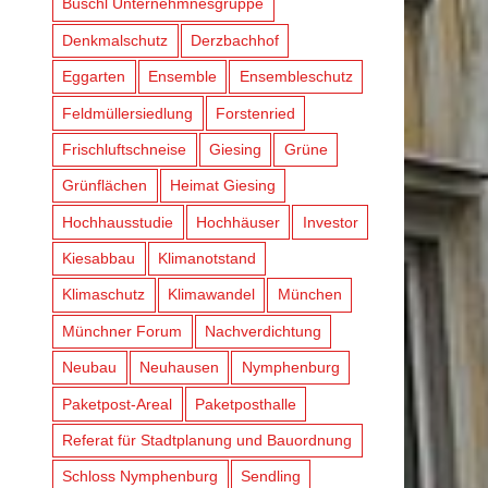
Büschl Unternehmnesgruppe
Denkmalschutz
Derzbachhof
Eggarten
Ensemble
Ensembleschutz
Feldmüllersiedlung
Forstenried
Frischluftschneise
Giesing
Grüne
Grünflächen
Heimat Giesing
Hochhausstudie
Hochhäuser
Investor
Kiesabbau
Klimanotstand
Klimaschutz
Klimawandel
München
Münchner Forum
Nachverdichtung
Neubau
Neuhausen
Nymphenburg
Paketpost-Areal
Paketposthalle
Referat für Stadtplanung und Bauordnung
Schloss Nymphenburg
Sendling