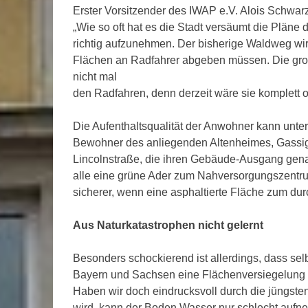
Erster Vorsitzender des IWAP e.V. Alois Schwar
„Wie so oft hat es die Stadt versäumt die Plä
richtig aufzunehmen. Der bisherige Waldweg wir
Flächen an Radfahrer abgeben müssen. Die gro
nicht mal
den Radfahren, denn derzeit wäre sie komplett 
Die Aufenthaltsqualität der Anwohner kann unte
Bewohner des anliegenden Altenheimes, Gassigeh
Lincolnstraße, die ihren Gebäude-Ausgang gena
alle eine grüne Ader zum Nahversorgungszentr
sicherer, wenn eine asphaltierte Fläche zum dur
Aus Naturkatastrophen nicht gelernt
Besonders schockierend ist allerdings, dass s
Bayern und Sachsen eine Flächenversiegelung d
Haben wir doch eindrucksvoll durch die jüngste
wird, kann der Boden Wasser nur schlecht aufn