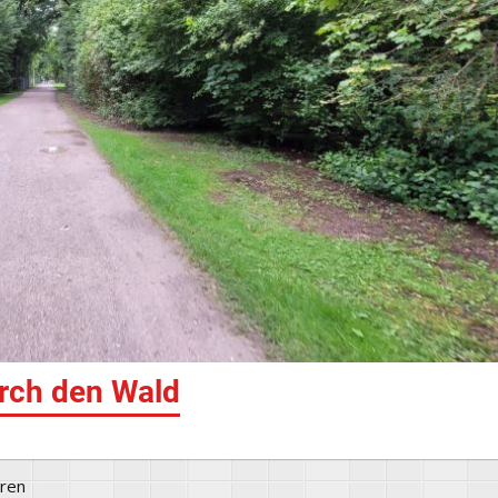
urch den Wald
ören