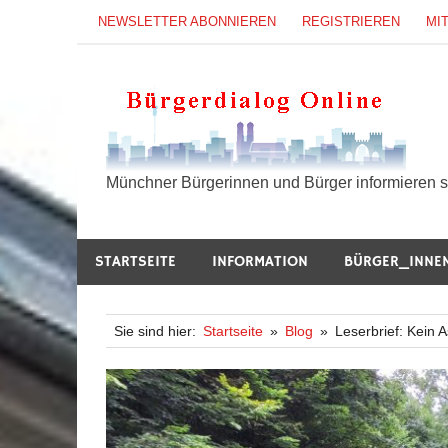
Zum
NEWSLETTER ABONNIEREN
REGISTRIEREN
MI
Inhalt
springen
B
Münchner Bürgerinnen und Bürger informieren si
STARTSEITE
INFORMATION
BÜRGER_INNE
Sie sind hier:
Startseite
Blog
Leserbrief: Kein 