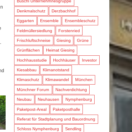
Büschl Unternehmnesgruppe
en
Denkmalschutz
Derzbachhof
Eggarten
Ensemble
Ensembleschutz
e
Feldmüllersiedlung
Forstenried
Frischluftschneise
Giesing
Grüne
.
Grünflächen
Heimat Giesing
Hochhausstudie
Hochhäuser
Investor
Kiesabbau
Klimanotstand
nd
Klimaschutz
Klimawandel
München
Münchner Forum
Nachverdichtung
Neubau
Neuhausen
Nymphenburg
Paketpost-Areal
Paketposthalle
Referat für Stadtplanung und Bauordnung
Schloss Nymphenburg
Sendling