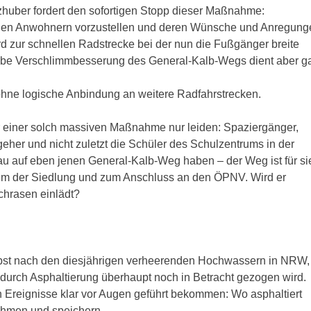
zhuber fordert den sofortigen Stopp dieser Maßnahme:
ne den Anwohnern vorzustellen und deren Wünsche und Anregung
d zur schnellen Radstrecke bei der nun die Fußgänger breite
be Verschlimmbesserung des General-Kalb-Wegs dient aber g
ohne logische Anbindung an weitere Radfahrstrecken.
r einer solch massiven Maßnahme nur leiden: Spaziergänger,
er und nicht zuletzt die Schüler des Schulzentrums in der
u auf eben jenen General-Kalb-Weg haben – der Weg ist für si
um der Siedlung und zum Anschluss an den ÖPNV. Wird er
chrasen einlädt?
elbst nach den diesjährigen verheerenden Hochwassern in NRW,
urch Asphaltierung überhaupt noch in Betracht gezogen wird.
n Ereignisse klar vor Augen geführt bekommen: Wo asphaltiert
ehmen und speichern.