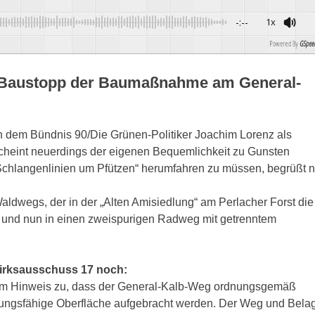
-:--
1x
Powered By
GSpeec
en Baustopp der Baumaßnahme am General-
 dem Bündnis 90/Die Grünen-Politiker Joachim Lorenz als
cheint neuerdings der eigenen Bequemlichkeit zu Gunsten
Schlangenlinien um Pfützen“ herumfahren zu müssen, begrüßt 
ldwegs, der in der „Alten Amisiedlung“ am Perlacher Forst die
et und nun in einen zweispurigen Radweg mit getrenntem
zirksausschuss 17 noch:
dem Hinweis zu, dass der General-Kalb-Weg ordnungsgemäß
erungsfähige Oberfläche aufgebracht werden. Der Weg und Bela