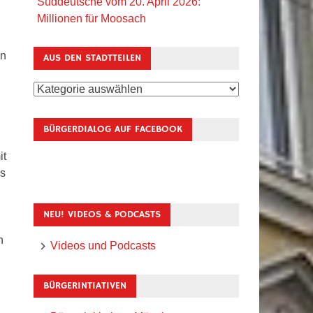
Süddeutsche vom 20. April 2026:
Millionen für Moosach
un
AUS DEN STADTTEILEN
Aus
den
Stadtteilen
BÜRGERDIALOG AUF FACEBOOK
it
es
NEU! VIDEOS & PODCASTS
n
Videos und Podcasts
BÜRGERINTIATIVEN