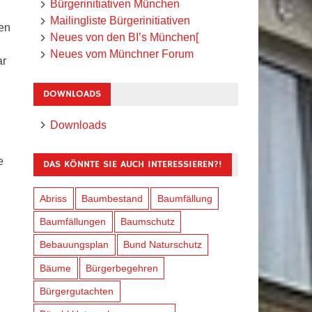
Bürgerinitiativen München
Mailingliste Bürgerinitiativen
en
Neues von den BI’s München[
Neues vom Münchner Forum
ar
DOWNLOADS
Downloads
e
DAS KÖNNTE SIE AUCH INTERESSIEREN?!
Abriss
Baumbestand
Baumfällung
Baumfällungen
Baumschutz
Bebauungsplan
Bund Naturschutz
Bäume
Bürgerbegehren
Bürgergutachten