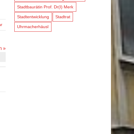
Stadtbaurätin Prof. Dr(I) Merk
Stadtentwicklung
Stadtrat
ar
Uhrmacherhäusl
n »