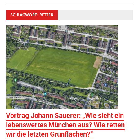
SCHLAGWORT:
RETTEN
Vortrag Johann Sauerer: „Wie sieht ein
lebenswertes München aus? Wie retten
wir die letzten Grünflächen?“