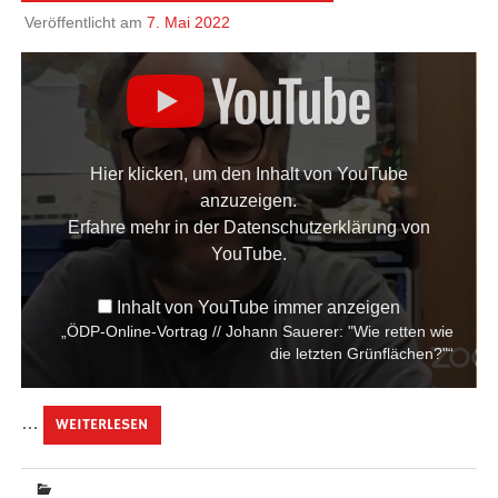
Veröffentlicht am
7. Mai 2022
„ÖDP-
ONLINE-
VORTRAG
//
JOHANN
Hier klicken, um den Inhalt von YouTube
SAUERER:
anzuzeigen.
"WIE
RETTEN
Erfahre mehr in der
Datenschutzerklärung von
WIE
YouTube
.
DIE
LETZTEN
Inhalt von YouTube immer anzeigen
GRÜNFLÄCHEN?"“
„ÖDP-Online-Vortrag // Johann Sauerer: "Wie retten wie
VON
die letzten Grünflächen?"“
YOUTUBE
ANZEIGEN
…
WEITERLESEN