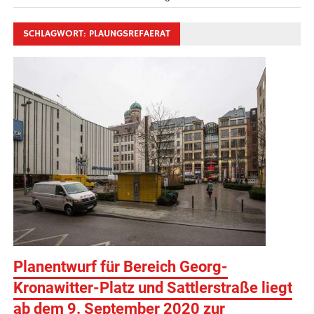
SCHLAGWORT:
PLAUNGSREFAERAT
Planentwurf für Bereich Georg-
Kronawitter-Platz und Sattlerstraße liegt
ab dem 9. September 2020 zur