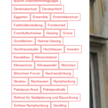
Büschl Unternehmnesgruppe
Denkmalschutz
Derzbachhof
Eggarten
Ensemble
Ensembleschutz
Feldmüllersiedlung
Forstenried
Frischluftschneise
Giesing
Grüne
Grünflächen
Heimat Giesing
Hochhausstudie
Hochhäuser
Investor
Kiesabbau
Klimanotstand
Klimaschutz
Klimawandel
München
Münchner Forum
Nachverdichtung
Neubau
Neuhausen
Nymphenburg
Paketpost-Areal
Paketposthalle
Referat für Stadtplanung und Bauordnung
Schloss Nymphenburg
Sendling