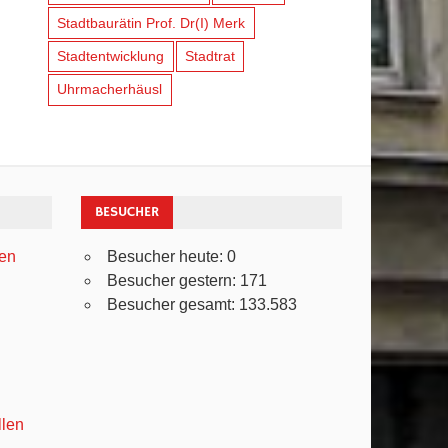
Stadtbaurätin Prof. Dr(I) Merk
Stadtentwicklung
Stadtrat
Uhrmacherhäusl
BESUCHER
ven
Besucher heute:
0
Besucher gestern:
171
Besucher gesamt:
133.583
llen