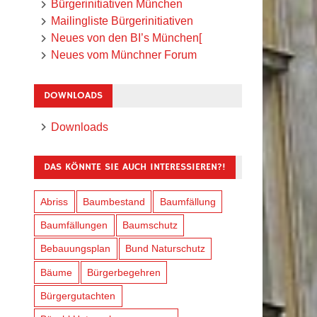
Bürgerinitiativen München
Mailingliste Bürgerinitiativen
Neues von den BI’s München[
Neues vom Münchner Forum
DOWNLOADS
Downloads
DAS KÖNNTE SIE AUCH INTERESSIEREN?!
Abriss
Baumbestand
Baumfällung
Baumfällungen
Baumschutz
Bebauungsplan
Bund Naturschutz
Bäume
Bürgerbegehren
Bürgergutachten