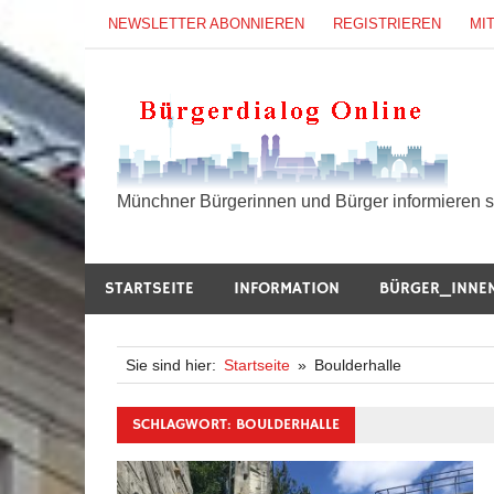
Zum
NEWSLETTER ABONNIEREN
REGISTRIEREN
MI
Inhalt
springen
B
Münchner Bürgerinnen und Bürger informieren si
STARTSEITE
INFORMATION
BÜRGER_INNE
Sie sind hier:
Startseite
Boulderhalle
SCHLAGWORT:
BOULDERHALLE