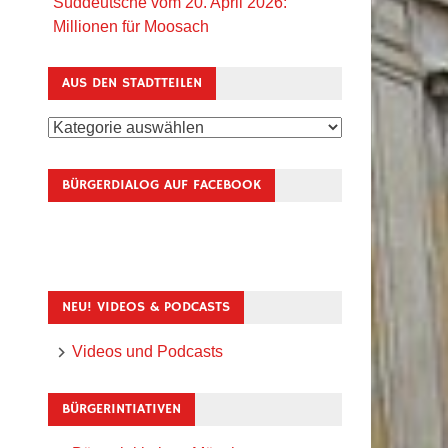
Süddeutsche vom 20. April 2026:
Millionen für Moosach
AUS DEN STADTTEILEN
Aus
den
Stadtteilen
BÜRGERDIALOG AUF FACEBOOK
NEU! VIDEOS & PODCASTS
Videos und Podcasts
BÜRGERINTIATIVEN