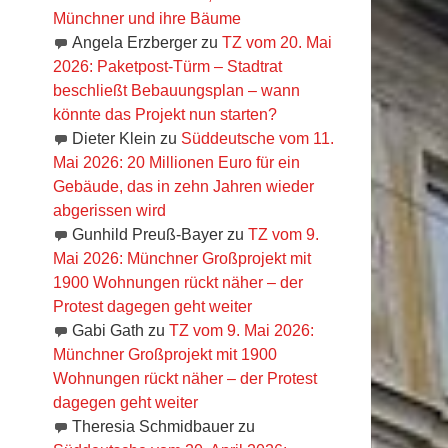
Münchner und ihre Bäume
Angela Erzberger
zu
TZ vom 20. Mai
2026: Paketpost-Türm – Stadtrat
beschließt Bebauungsplan – wann
könnte das Projekt nun starten?
Dieter Klein
zu
Süddeutsche vom 11.
Mai 2026: 20 Millionen Euro für ein
Gebäude, das in zehn Jahren wieder
abgerissen wird
Gunhild Preuß-Bayer
zu
TZ vom 9.
Mai 2026: Münchner Großprojekt mit
1900 Wohnungen rückt näher – der
Protest dagegen geht weiter
Gabi Gath
zu
TZ vom 9. Mai 2026:
Münchner Großprojekt mit 1900
Wohnungen rückt näher – der Protest
dagegen geht weiter
Theresia Schmidbauer
zu