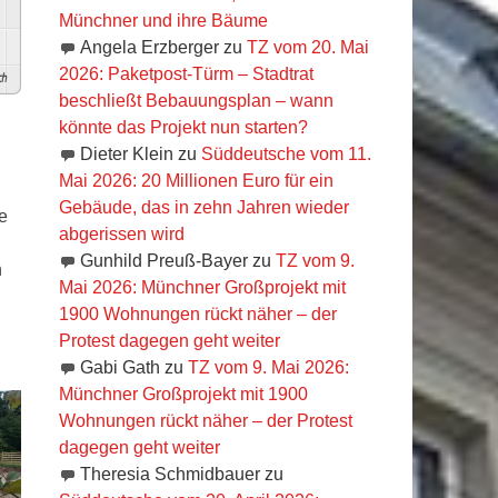
Münchner und ihre Bäume
Angela Erzberger
zu
TZ vom 20. Mai
2026: Paketpost-Türm – Stadtrat
h
beschließt Bebauungsplan – wann
könnte das Projekt nun starten?
Dieter Klein
zu
Süddeutsche vom 11.
Mai 2026: 20 Millionen Euro für ein
Gebäude, das in zehn Jahren wieder
e
abgerissen wird
Gunhild Preuß-Bayer
zu
TZ vom 9.
h
Mai 2026: Münchner Großprojekt mit
1900 Wohnungen rückt näher – der
Protest dagegen geht weiter
Gabi Gath
zu
TZ vom 9. Mai 2026:
Münchner Großprojekt mit 1900
Wohnungen rückt näher – der Protest
dagegen geht weiter
Theresia Schmidbauer
zu