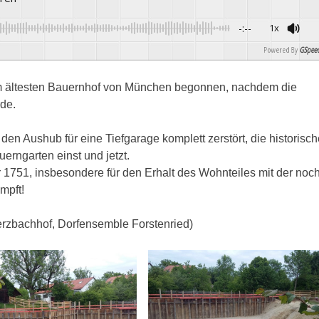
-:--
1x
Powered By
GSpeec
m ältesten Bauernhof von München begonnen, nachdem die
de.
 den Aushub für eine Tiefgarage komplett zerstört, die historisch
erngarten einst und jetzt.
751, insbesondere für den Erhalt des Wohnteiles mit der noc
mpft!
erzbachhof, Dorfensemble Forstenried)