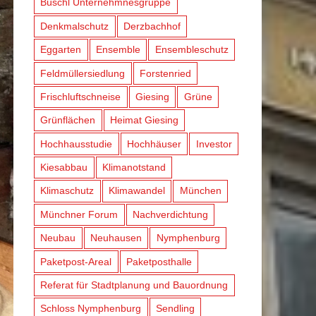
Büschl Unternehmnesgruppe
Denkmalschutz
Derzbachhof
Eggarten
Ensemble
Ensembleschutz
Feldmüllersiedlung
Forstenried
Frischluftschneise
Giesing
Grüne
Grünflächen
Heimat Giesing
Hochhausstudie
Hochhäuser
Investor
Kiesabbau
Klimanotstand
Klimaschutz
Klimawandel
München
Münchner Forum
Nachverdichtung
Neubau
Neuhausen
Nymphenburg
Paketpost-Areal
Paketposthalle
Referat für Stadtplanung und Bauordnung
Schloss Nymphenburg
Sendling