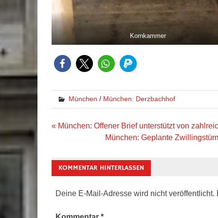
Kornkammer
München
/
München: Derzbachhof
Beitragsnavigation
« München: Offener Brief unterstützt von zahlr
München: Geplante Zwillingstür
KOMMENTAR HINTERLASSEN
Deine E-Mail-Adresse wird nicht veröffentlicht.
Kommentar
*