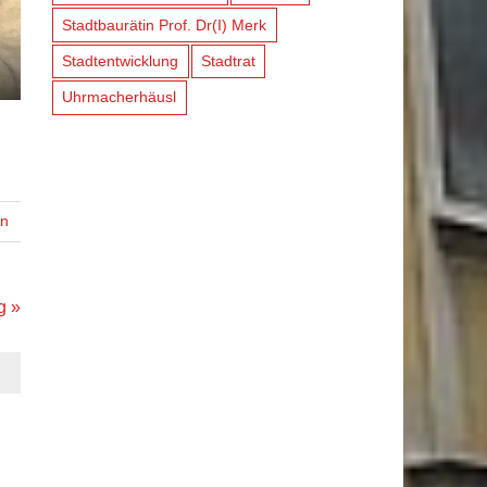
Stadtbaurätin Prof. Dr(I) Merk
Stadtentwicklung
Stadtrat
Uhrmacherhäusl
en
g »