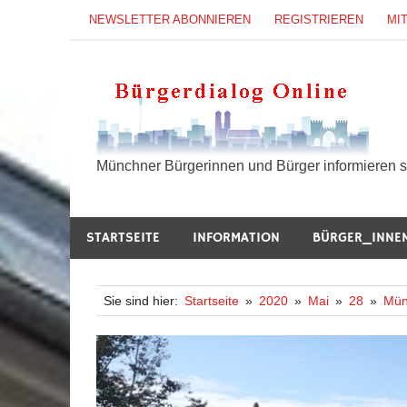
Zum
NEWSLETTER ABONNIEREN
REGISTRIEREN
MI
Inhalt
springen
B
Münchner Bürgerinnen und Bürger informieren si
STARTSEITE
INFORMATION
BÜRGER_INNE
Sie sind hier:
Startseite
2020
Mai
28
Mün