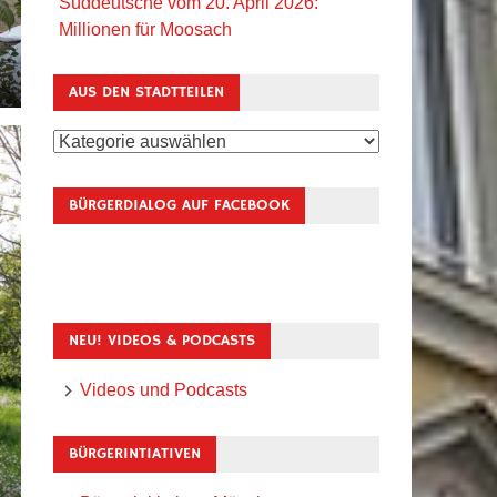
Süddeutsche vom 20. April 2026:
Millionen für Moosach
AUS DEN STADTTEILEN
Aus
den
Stadtteilen
BÜRGERDIALOG AUF FACEBOOK
NEU! VIDEOS & PODCASTS
Videos und Podcasts
BÜRGERINTIATIVEN