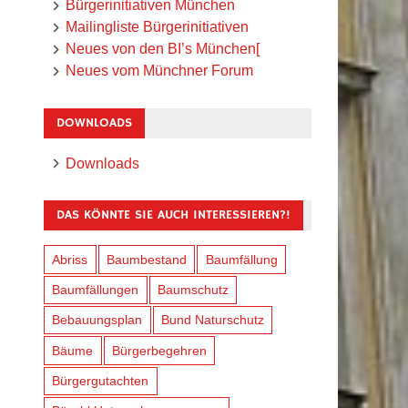
Bürgerinitiativen München
Mailingliste Bürgerinitiativen
Neues von den BI’s München[
Neues vom Münchner Forum
DOWNLOADS
Downloads
DAS KÖNNTE SIE AUCH INTERESSIEREN?!
Abriss
Baumbestand
Baumfällung
Baumfällungen
Baumschutz
Bebauungsplan
Bund Naturschutz
Bäume
Bürgerbegehren
Bürgergutachten