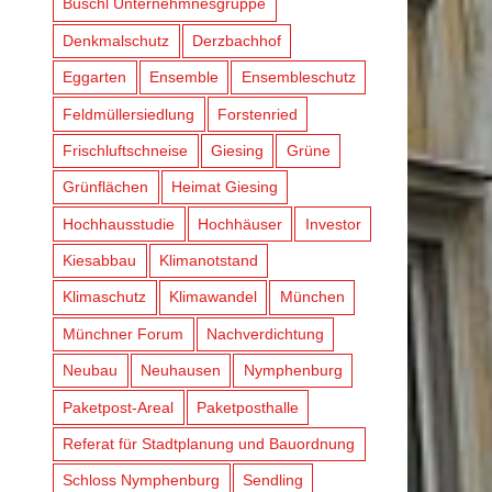
Büschl Unternehmnesgruppe
Denkmalschutz
Derzbachhof
Eggarten
Ensemble
Ensembleschutz
Feldmüllersiedlung
Forstenried
Frischluftschneise
Giesing
Grüne
Grünflächen
Heimat Giesing
Hochhausstudie
Hochhäuser
Investor
Kiesabbau
Klimanotstand
Klimaschutz
Klimawandel
München
Münchner Forum
Nachverdichtung
Neubau
Neuhausen
Nymphenburg
Paketpost-Areal
Paketposthalle
Referat für Stadtplanung und Bauordnung
Schloss Nymphenburg
Sendling