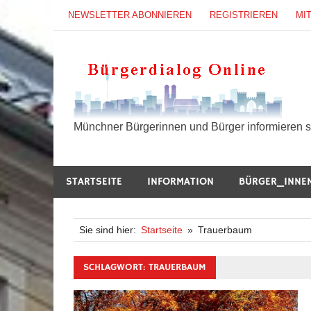
Zum
NEWSLETTER ABONNIEREN
REGISTRIEREN
MI
Inhalt
springen
B
Münchner Bürgerinnen und Bürger informieren si
STARTSEITE
INFORMATION
BÜRGER_INNE
Sie sind hier:
Startseite
Trauerbaum
SCHLAGWORT:
TRAUERBAUM