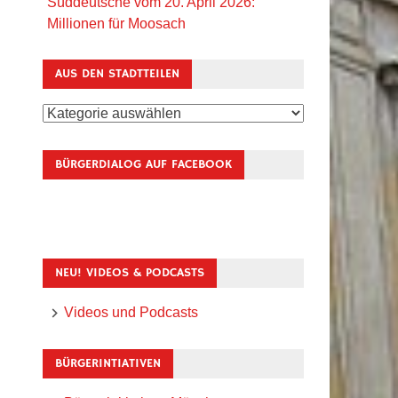
Süddeutsche vom 20. April 2026:
Millionen für Moosach
AUS DEN STADTTEILEN
Aus
den
Stadtteilen
BÜRGERDIALOG AUF FACEBOOK
NEU! VIDEOS & PODCASTS
Videos und Podcasts
BÜRGERINTIATIVEN