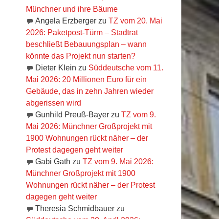
Münchner und ihre Bäume
Angela Erzberger
zu
TZ vom 20. Mai
2026: Paketpost-Türm – Stadtrat
beschließt Bebauungsplan – wann
könnte das Projekt nun starten?
Dieter Klein
zu
Süddeutsche vom 11.
Mai 2026: 20 Millionen Euro für ein
Gebäude, das in zehn Jahren wieder
abgerissen wird
Gunhild Preuß-Bayer
zu
TZ vom 9.
Mai 2026: Münchner Großprojekt mit
1900 Wohnungen rückt näher – der
Protest dagegen geht weiter
Gabi Gath
zu
TZ vom 9. Mai 2026:
Münchner Großprojekt mit 1900
Wohnungen rückt näher – der Protest
dagegen geht weiter
Theresia Schmidbauer
zu