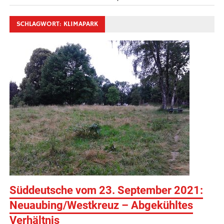
SCHLAGWORT:
KLIMAPARK
Süddeutsche vom 23. September 2021:
Neuaubing/Westkreuz – Abgekühltes
Verhältnis