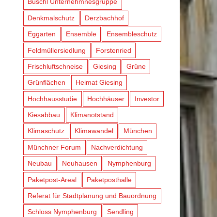
Büschl Unternehmnesgruppe
Denkmalschutz
Derzbachhof
Eggarten
Ensemble
Ensembleschutz
Feldmüllersiedlung
Forstenried
Frischluftschneise
Giesing
Grüne
Grünflächen
Heimat Giesing
Hochhausstudie
Hochhäuser
Investor
Kiesabbau
Klimanotstand
Klimaschutz
Klimawandel
München
Münchner Forum
Nachverdichtung
Neubau
Neuhausen
Nymphenburg
Paketpost-Areal
Paketposthalle
Referat für Stadtplanung und Bauordnung
Schloss Nymphenburg
Sendling