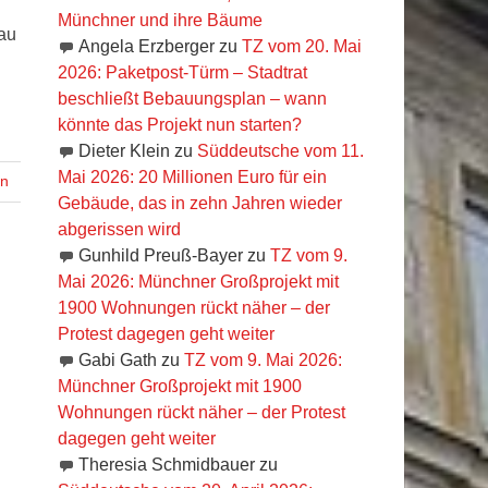
Münchner und ihre Bäume
au
Angela Erzberger
zu
TZ vom 20. Mai
2026: Paketpost-Türm – Stadtrat
beschließt Bebauungsplan – wann
könnte das Projekt nun starten?
Dieter Klein
zu
Süddeutsche vom 11.
Mai 2026: 20 Millionen Euro für ein
en
Gebäude, das in zehn Jahren wieder
abgerissen wird
Gunhild Preuß-Bayer
zu
TZ vom 9.
Mai 2026: Münchner Großprojekt mit
1900 Wohnungen rückt näher – der
Protest dagegen geht weiter
Gabi Gath
zu
TZ vom 9. Mai 2026:
Münchner Großprojekt mit 1900
Wohnungen rückt näher – der Protest
dagegen geht weiter
Theresia Schmidbauer
zu