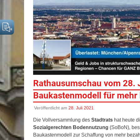
Rathausumschau vom 28. J
Baukastenmodell für mehr
Veröffentlicht am
28. Juli 2021
Die Vollversammlung des
Stadtrats
hat heute d
Sozialgerechten Bodennutzung
(SoBoN), besc
Baukastenmodell zur Schaffung von mehr beza