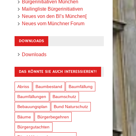
Bürgerinitiativen München
Mailingliste Bürgerinitiativen
Neues von den BI’s München[
Neues vom Münchner Forum
DOWNLOADS
Downloads
DAS KÖNNTE SIE AUCH INTERESSIEREN?!
Abriss
Baumbestand
Baumfällung
Baumfällungen
Baumschutz
Bebauungsplan
Bund Naturschutz
Bäume
Bürgerbegehren
Bürgergutachten