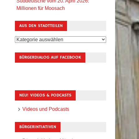
Süddeutsche vom 20. April 2026:
Millionen für Moosach
AUS DEN STADTTEILEN
Aus
den
Stadtteilen
BÜRGERDIALOG AUF FACEBOOK
NEU! VIDEOS & PODCASTS
Videos und Podcasts
BÜRGERINTIATIVEN