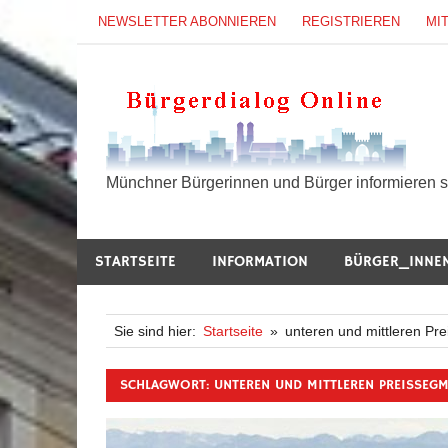
Zum
NEWSLETTER ABONNIEREN
REGISTRIEREN
MI
Inhalt
springen
B
Münchner Bürgerinnen und Bürger informieren si
STARTSEITE
INFORMATION
BÜRGER_INNE
Sie sind hier:
Startseite
unteren und mittleren Pr
SCHLAGWORT:
UNTEREN UND MITTLEREN PREISSEG