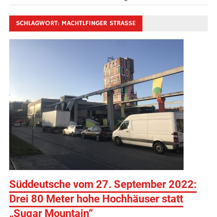
SCHLAGWORT:
MACHTLFINGER STRASSE
Süddeutsche vom 27. September 2022:
Drei 80 Meter hohe Hochhäuser statt
„Sugar Mountain“