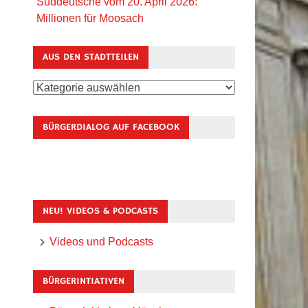
Süddeutsche vom 20. April 2026:
Millionen für Moosach
AUS DEN STADTTEILEN
Aus
den
Stadtteilen
BÜRGERDIALOG AUF FACEBOOK
NEU! VIDEOS & PODCASTS
Videos und Podcasts
BÜRGERINTIATIVEN