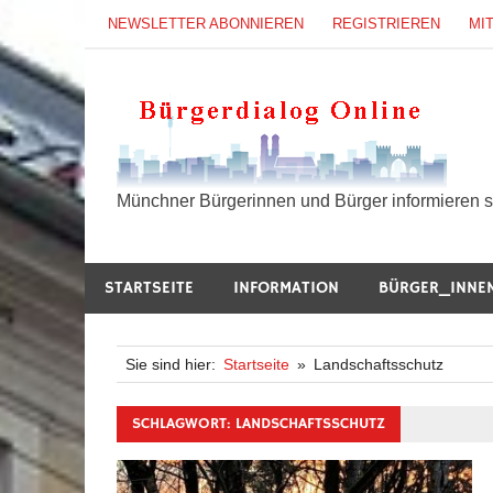
Zum
NEWSLETTER ABONNIEREN
REGISTRIEREN
MI
Inhalt
springen
B
Münchner Bürgerinnen und Bürger informieren si
STARTSEITE
INFORMATION
BÜRGER_INNE
Sie sind hier:
Startseite
Landschaftsschutz
SCHLAGWORT:
LANDSCHAFTSSCHUTZ