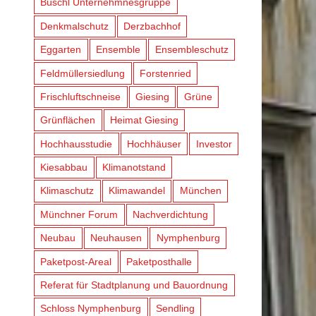
Büschl Unternehmnesgruppe
Denkmalschutz
Derzbachhof
Eggarten
Ensemble
Ensembleschutz
Feldmüllersiedlung
Forstenried
Frischluftschneise
Giesing
Grüne
Grünflächen
Heimat Giesing
Hochhausstudie
Hochhäuser
Investor
Kiesabbau
Klimanotstand
Klimaschutz
Klimawandel
München
Münchner Forum
Nachverdichtung
Neubau
Neuhausen
Nymphenburg
Paketpost-Areal
Paketposthalle
Referat für Stadtplanung und Bauordnung
Schloss Nymphenburg
Sendling