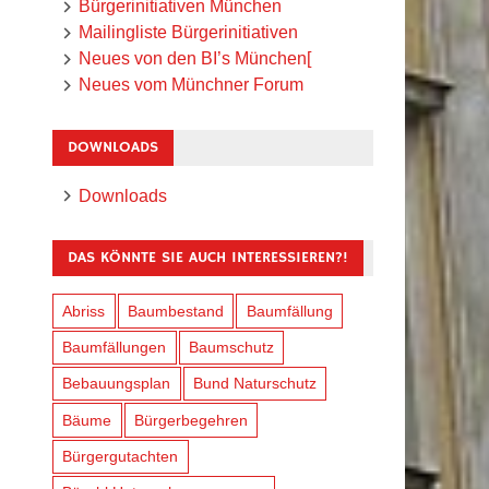
Bürgerinitiativen München
Mailingliste Bürgerinitiativen
Neues von den BI’s München[
Neues vom Münchner Forum
DOWNLOADS
Downloads
DAS KÖNNTE SIE AUCH INTERESSIEREN?!
Abriss
Baumbestand
Baumfällung
Baumfällungen
Baumschutz
Bebauungsplan
Bund Naturschutz
Bäume
Bürgerbegehren
Bürgergutachten