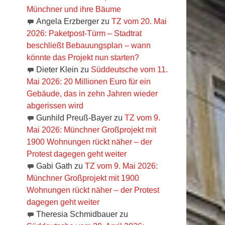
Münchner und ihre Bäume
Angela Erzberger
zu
TZ vom 20. Mai
2026: Paketpost-Türm – Stadtrat
beschließt Bebauungsplan – wann
könnte das Projekt nun starten?
Dieter Klein
zu
Süddeutsche vom 11.
Mai 2026: 20 Millionen Euro für ein
Gebäude, das in zehn Jahren wieder
abgerissen wird
Gunhild Preuß-Bayer
zu
TZ vom 9.
Mai 2026: Münchner Großprojekt mit
1900 Wohnungen rückt näher – der
Protest dagegen geht weiter
Gabi Gath
zu
TZ vom 9. Mai 2026:
Münchner Großprojekt mit 1900
Wohnungen rückt näher – der Protest
dagegen geht weiter
Theresia Schmidbauer
zu