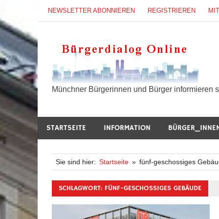
Zum
NEWSLETTER ABONNIEREN
REGISTRIEREN
MI
Inhalt
springen
B
Münchner Bürgerinnen und Bürger informieren si
STARTSEITE
INFORMATION
BÜRGER_INNE
Sie sind hier:
Startseite
fünf-geschossiges Gebä
SCHLAGWORT:
FÜNF-GESCHOSSIGES GEBÄUDE