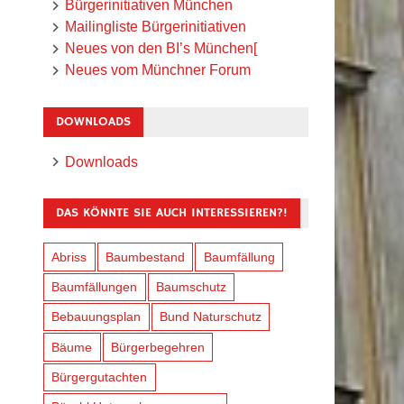
Bürgerinitiativen München
Mailingliste Bürgerinitiativen
Neues von den BI’s München[
Neues vom Münchner Forum
DOWNLOADS
Downloads
DAS KÖNNTE SIE AUCH INTERESSIEREN?!
Abriss
Baumbestand
Baumfällung
Baumfällungen
Baumschutz
Bebauungsplan
Bund Naturschutz
Bäume
Bürgerbegehren
Bürgergutachten