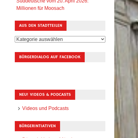
Süddeutsche vom 20. April 2026:
Millionen für Moosach
AUS DEN STADTTEILEN
Aus
den
Stadtteilen
BÜRGERDIALOG AUF FACEBOOK
NEU! VIDEOS & PODCASTS
Videos und Podcasts
BÜRGERINTIATIVEN