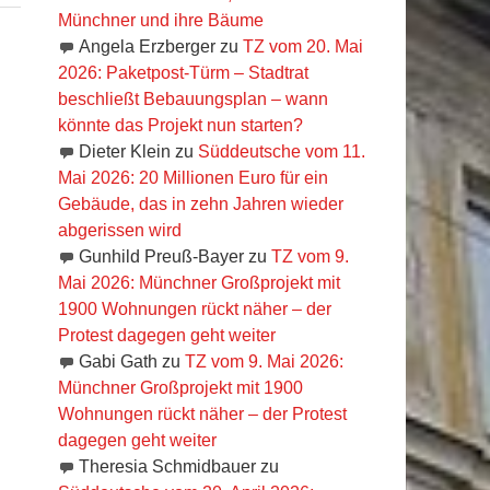
Münchner und ihre Bäume
Angela Erzberger
zu
TZ vom 20. Mai
2026: Paketpost-Türm – Stadtrat
beschließt Bebauungsplan – wann
könnte das Projekt nun starten?
Dieter Klein
zu
Süddeutsche vom 11.
Mai 2026: 20 Millionen Euro für ein
Gebäude, das in zehn Jahren wieder
abgerissen wird
Gunhild Preuß-Bayer
zu
TZ vom 9.
Mai 2026: Münchner Großprojekt mit
1900 Wohnungen rückt näher – der
Protest dagegen geht weiter
Gabi Gath
zu
TZ vom 9. Mai 2026:
Münchner Großprojekt mit 1900
Wohnungen rückt näher – der Protest
dagegen geht weiter
Theresia Schmidbauer
zu