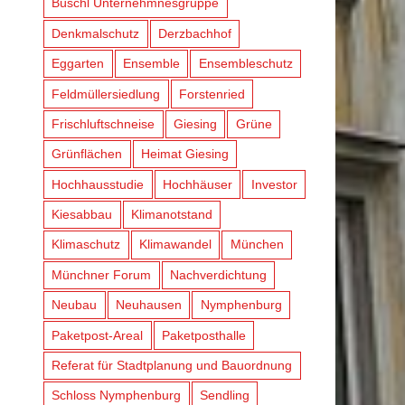
Büschl Unternehmnesgruppe
Denkmalschutz
Derzbachhof
Eggarten
Ensemble
Ensembleschutz
Feldmüllersiedlung
Forstenried
Frischluftschneise
Giesing
Grüne
Grünflächen
Heimat Giesing
Hochhausstudie
Hochhäuser
Investor
Kiesabbau
Klimanotstand
Klimaschutz
Klimawandel
München
Münchner Forum
Nachverdichtung
Neubau
Neuhausen
Nymphenburg
Paketpost-Areal
Paketposthalle
Referat für Stadtplanung und Bauordnung
Schloss Nymphenburg
Sendling