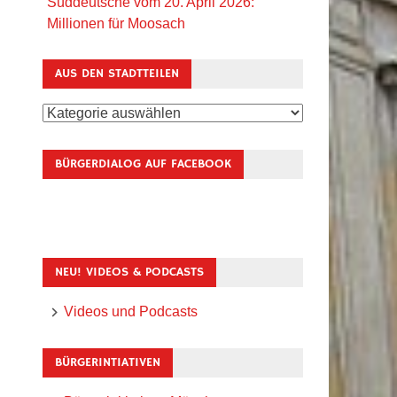
Süddeutsche vom 20. April 2026:
Millionen für Moosach
AUS DEN STADTTEILEN
Aus
den
Stadtteilen
BÜRGERDIALOG AUF FACEBOOK
NEU! VIDEOS & PODCASTS
Videos und Podcasts
BÜRGERINTIATIVEN