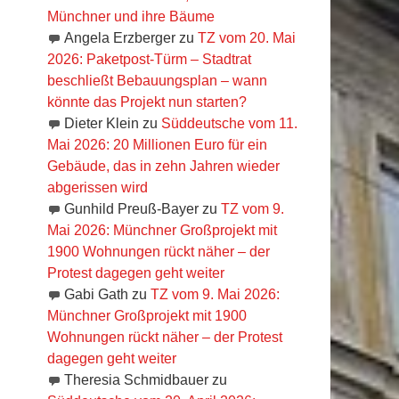
Münchner und ihre Bäume
Angela Erzberger
zu
TZ vom 20. Mai
2026: Paketpost-Türm – Stadtrat
beschließt Bebauungsplan – wann
könnte das Projekt nun starten?
Dieter Klein
zu
Süddeutsche vom 11.
Mai 2026: 20 Millionen Euro für ein
Gebäude, das in zehn Jahren wieder
abgerissen wird
Gunhild Preuß-Bayer
zu
TZ vom 9.
Mai 2026: Münchner Großprojekt mit
1900 Wohnungen rückt näher – der
Protest dagegen geht weiter
Gabi Gath
zu
TZ vom 9. Mai 2026:
Münchner Großprojekt mit 1900
Wohnungen rückt näher – der Protest
dagegen geht weiter
Theresia Schmidbauer
zu