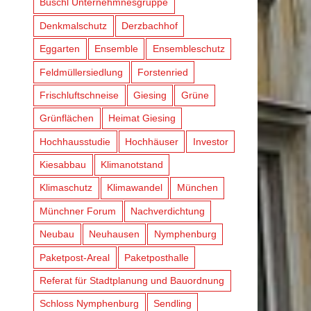
Büschl Unternehmnesgruppe
Denkmalschutz
Derzbachhof
Eggarten
Ensemble
Ensembleschutz
Feldmüllersiedlung
Forstenried
Frischluftschneise
Giesing
Grüne
Grünflächen
Heimat Giesing
Hochhausstudie
Hochhäuser
Investor
Kiesabbau
Klimanotstand
Klimaschutz
Klimawandel
München
Münchner Forum
Nachverdichtung
Neubau
Neuhausen
Nymphenburg
Paketpost-Areal
Paketposthalle
Referat für Stadtplanung und Bauordnung
Schloss Nymphenburg
Sendling