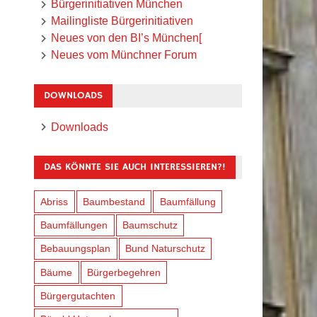
Bürgerinitiativen München
Mailingliste Bürgerinitiativen
Neues von den BI’s München[
Neues vom Münchner Forum
DOWNLOADS
Downloads
DAS KÖNNTE SIE AUCH INTERESSIEREN?!
Abriss
Baumbestand
Baumfällung
Baumfällungen
Baumschutz
Bebauungsplan
Bund Naturschutz
Bäume
Bürgerbegehren
Bürgergutachten