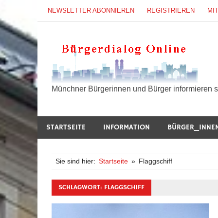
Zum
NEWSLETTER ABONNIEREN
REGISTRIEREN
MI
Inhalt
springen
B
Münchner Bürgerinnen und Bürger informieren si
STARTSEITE
INFORMATION
BÜRGER_INNE
Sie sind hier:
Startseite
Flaggschiff
SCHLAGWORT:
FLAGGSCHIFF