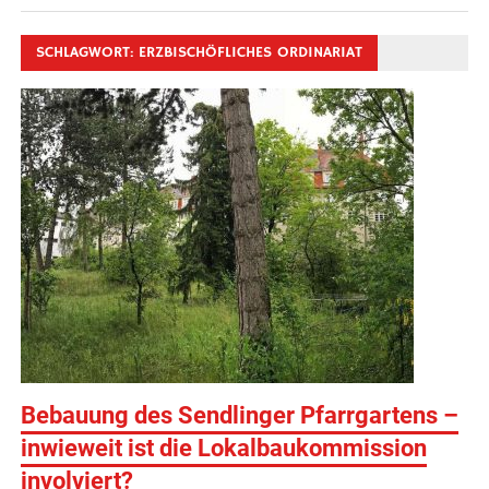
SCHLAGWORT:
ERZBISCHÖFLICHES ORDINARIAT
Bebauung des Sendlinger Pfarrgartens –
inwieweit ist die Lokalbaukommission
involviert?