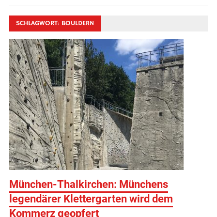
SCHLAGWORT:
BOULDERN
München-Thalkirchen: Münchens
legendärer Klettergarten wird dem
Kommerz geopfert