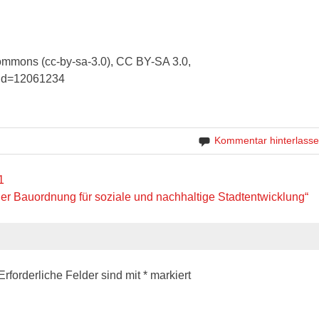
ommons (cc-by-sa-3.0), CC BY-SA 3.0,
rid=12061234
Kommentar hinterlass
1
r Bauordnung für soziale und nachhaltige Stadtentwicklung“
Erforderliche Felder sind mit
*
markiert