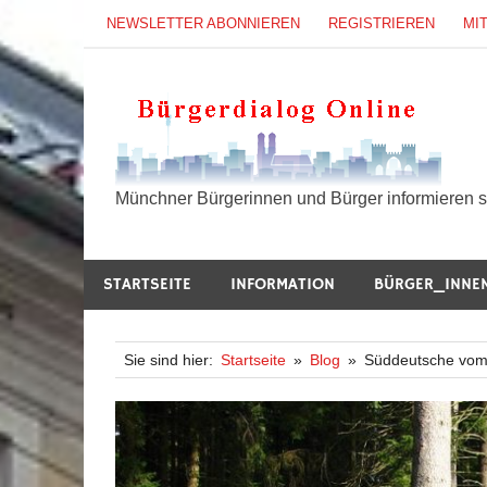
Zum
NEWSLETTER ABONNIEREN
REGISTRIEREN
MI
Inhalt
springen
B
Münchner Bürgerinnen und Bürger informieren si
STARTSEITE
INFORMATION
BÜRGER_INNE
Sie sind hier:
Startseite
Blog
Süddeutsche vom