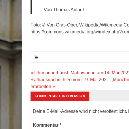
Von Thomas Anlauf
Foto: © Von Gras-Ober, Wikipedia/Wikimedia C
https://commons.wikimedia.org/w/index.php?cu
Beitragsnavigation
« Uhrmacherhäusl: Mahnwache am 14. Mai 202
Rathausnachrichten vom 19. Mai 2021: „Münchne
erarbeiten »
KOMMENTAR HINTERLASSEN
Deine E-Mail-Adresse wird nicht veröffentlicht.
Kommentar
*