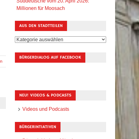
Süddeutsche vom 20. April 2026:
Millionen für Moosach
AUS DEN STADTTEILEN
Aus
den
Stadtteilen
BÜRGERDIALOG AUF FACEBOOK
en
NEU! VIDEOS & PODCASTS
Videos und Podcasts
BÜRGERINTIATIVEN