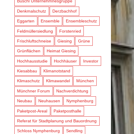
Büschl Unternehmnesgruppe
Denkmalschutz
Derzbachhof
Eggarten
Ensemble
Ensembleschutz
Feldmüllersiedlung
Forstenried
Frischluftschneise
Giesing
Grüne
Grünflächen
Heimat Giesing
Hochhausstudie
Hochhäuser
Investor
Kiesabbau
Klimanotstand
Klimaschutz
Klimawandel
München
Münchner Forum
Nachverdichtung
Neubau
Neuhausen
Nymphenburg
Paketpost-Areal
Paketposthalle
Referat für Stadtplanung und Bauordnung
Schloss Nymphenburg
Sendling