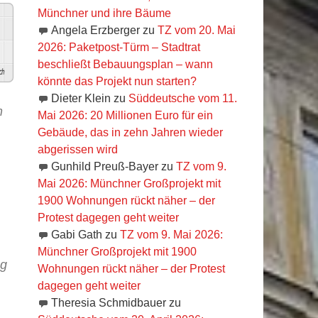
Münchner und ihre Bäume
Angela Erzberger
zu
TZ vom 20. Mai
2026: Paketpost-Türm – Stadtrat
beschließt Bebauungsplan – wann
h
könnte das Projekt nun starten?
Dieter Klein
zu
Süddeutsche vom 11.
m
Mai 2026: 20 Millionen Euro für ein
Gebäude, das in zehn Jahren wieder
abgerissen wird
Gunhild Preuß-Bayer
zu
TZ vom 9.
Mai 2026: Münchner Großprojekt mit
1900 Wohnungen rückt näher – der
Protest dagegen geht weiter
Gabi Gath
zu
TZ vom 9. Mai 2026:
Münchner Großprojekt mit 1900
ug
Wohnungen rückt näher – der Protest
dagegen geht weiter
Theresia Schmidbauer
zu