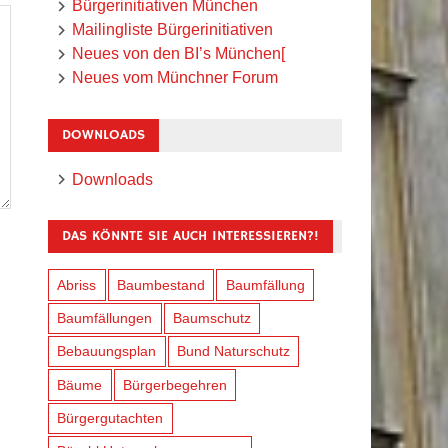
Bürgerinitiativen München
Mailingliste Bürgerinitiativen
Neues von den BI’s München[
Neues vom Münchner Forum
DOWNLOADS
Downloads
DAS KÖNNTE SIE AUCH INTERESSIEREN?!
Abriss
Baumbestand
Baumfällung
Baumfällungen
Baumschutz
Bebauungsplan
Bund Naturschutz
Bäume
Bürgerbegehren
Bürgergutachten