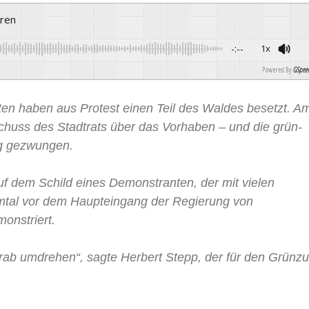
ören
-:--
1x
Powered By
GSpeec
ten haben aus Protest einen Teil des Waldes besetzt. A
chuss des Stadtrats über das Vorhaben – und die grün-
ng gezwungen.
auf dem Schild eines Demonstranten, der mit vielen
al vor dem Haupteingang der Regierung von
onstriert.
Grab umdrehen“, sagte Herbert Stepp, der für den Grünz