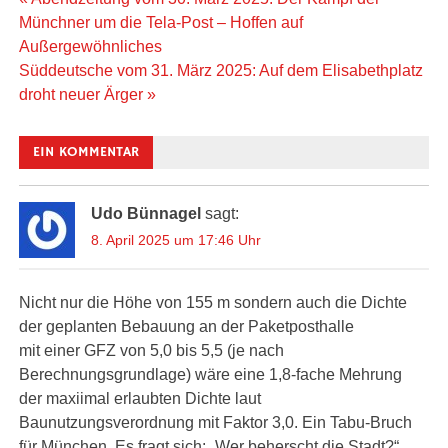
Beitragsnavigation
Münchner um die Tela-Post – Hoffen auf
Außergewöhnliches
Süddeutsche vom 31. März 2025: Auf dem Elisabethplatz
droht neuer Ärger »
EIN KOMMENTAR
Udo Bünnagel
sagt:
8. April 2025 um 17:46 Uhr
Nicht nur die Höhe von 155 m sondern auch die Dichte
der geplanten Bebauung an der Paketposthalle
mit einer GFZ von 5,0 bis 5,5 (je nach
Berechnungsgrundlage) wäre eine 1,8-fache Mehrung
der maxiimal erlaubten Dichte laut
Baunutzungsverordnung mit Faktor 3,0. Ein Tabu-Bruch
für München. Es fragt sich: „Wer beherscht die Stadt?“