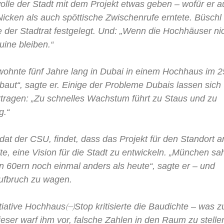
wolle der Stadt mit dem Projekt etwas geben – wofür er a
ken als auch spöttische Zwischenrufe erntete. Büschl
 der Stadtrat festgelegt. Und: „Wenn die Hochhäuser ni
ine bleiben.“
wohnte fünf Jahre lang in Dubai in einem Hochhaus im 2
ebaut“, sagte er. Einige der Probleme Dubais lassen sich
ragen: „Zu schnelles Wachstum führt zu Staus und zu
g.“
t der CSU, findet, dass das Projekt für den Standort a
te, eine Vision für die Stadt zu entwickeln. „München sa
 60ern noch einmal anders als heute“, sagte er – und
Aufbruch zu wagen.
itiative Hochhaus㈠Stop kritisierte die Baudichte – was z
eser warf ihm vor, falsche Zahlen in den Raum zu stelle