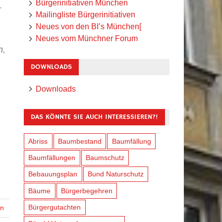
Bürgerinitiativen München
r
Mailingliste Bürgerinitiativen
Neues von den BI’s München[
Neues vom Münchner Forum
n,
DOWNLOADS
Downloads
DAS KÖNNTE SIE AUCH INTERESSIEREN?!
Abriss
Baumbestand
Baumfällung
Baumfällungen
Baumschutz
Bebauungsplan
Bund Naturschutz
Bäume
Bürgerbegehren
Bürgergutachten
en