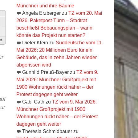
Münchner und ihre Bäume
Angela Erzberger
zu
TZ vom 20. Mai
2026: Paketpost-Türm – Stadtrat
beschließt Bebauungsplan – wann
könnte das Projekt nun starten?
h
Dieter Klein
zu
Süddeutsche vom 11.
Mai 2026: 20 Millionen Euro für ein
ür
Gebäude, das in zehn Jahren wieder
abgerissen wird
Gunhild Preuß-Bayer
zu
TZ vom 9.
Mai 2026: Münchner Großprojekt mit
1900 Wohnungen rückt näher – der
Protest dagegen geht weiter
auf
Gabi Gath
zu
TZ vom 9. Mai 2026:
ur
Münchner Großprojekt mit 1900
Wohnungen rückt näher – der Protest
dagegen geht weiter
Theresia Schmidbauer
zu