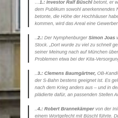
…
1.:
Investor Ralf Büschl
betont, er 
dem Publikum sowohl anerkennendes Nic
betonte, die Höhe der Hochhäuser habe
kommen, wird das Areal eine Gewerberu
..
2.:
Der Nymphenburger
Simon Joas
Stock. „Dort wurde zu viel zu schnell g
seiner Meinung nach auf München übert
Problemen etwa bei der Kita-Versorgun
..
3.:
Clemens Baumgärtner,
OB-Kandida
der S-Bahn bestens geeignet ist. Es gel
nach dem Krieg anders aus – und in den
plädierte dafür, an passenden Stellen 
..
4.:
Robert Brannekämper
von der In
einem Wortgefecht mit Büschl führte. Di