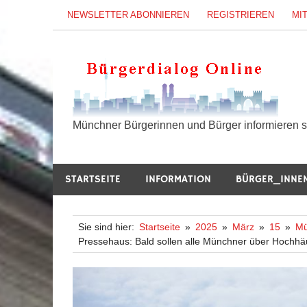
Zum
NEWSLETTER ABONNIEREN
REGISTRIEREN
MI
Inhalt
springen
B
Münchner Bürgerinnen und Bürger informieren si
STARTSEITE
INFORMATION
BÜRGER_INNE
Sie sind hier:
Startseite
2025
März
15
Mü
Pressehaus: Bald sollen alle Münchner über Hochh