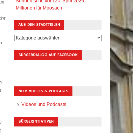
Süddeutsche vom 20. April 2026:
us
Millionen für Moosach
cht
AUS DEN STADTTEILEN
Aus
5.
den
Stadtteilen
BÜRGERDIALOG AUF FACEBOOK
n
h
NEU! VIDEOS & PODCASTS
Videos und Podcasts
BÜRGERINTIATIVEN
u
n.