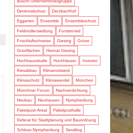
Büschl Unternehmnesgruppe
Denkmalschutz
Derzbachhof
Eggarten
Ensemble
Ensembleschutz
Feldmüllersiedlung
Forstenried
Frischluftschneise
Giesing
Grüne
Grünflächen
Heimat Giesing
Hochhausstudie
Hochhäuser
Investor
Kiesabbau
Klimanotstand
Klimaschutz
Klimawandel
München
Münchner Forum
Nachverdichtung
Neubau
Neuhausen
Nymphenburg
Paketpost-Areal
Paketposthalle
Referat für Stadtplanung und Bauordnung
Schloss Nymphenburg
Sendling